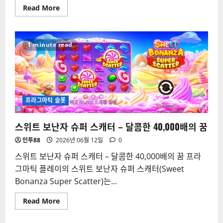
Read More
1 minute read
프라그마틱 슬롯
스위트 보난자 슈퍼 스캐터 – 달콤한 40,000배의 꿈
인투88
2026년 06월 12일
0
스위트 보난자 슈퍼 스캐터 – 달콤한 40,000배의 꿈 프라
그마틱 플레이의 스위트 보난자 슈퍼 스캐터(Sweet
Bonanza Super Scatter)는...
Read More