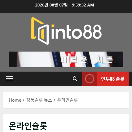
2026년 08월 07일
9:59:33 AM
인투88 슬롯
Home
정품슬롯 뉴스
온라인슬롯
온라인슬롯