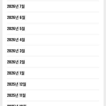
2026년 7월
2026년 6월
2026년 5월
2026년 4월
2026년 3월
2026년 2월
2026년 1월
2025년 12월
2025년 11월