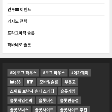
인투88 이벤트
카지노 전략
프라그마틱 슬롯
하바네로 슬롯
#더 도그 하우스
#도그 하우스
#메가웨이
into88
RTP
모바일슬롯
부운고
스위트 보난자 슈퍼 스캐터
슬롯게임
슬롯게임전략
슬롯머신
슬롯변동성
슬롯보너스
슬롯사이트
슬롯사이트 추천