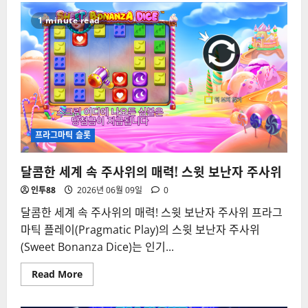
1 minute read
프라그마틱 슬롯
달콤한 세계 속 주사위의 매력! 스윗 보난자 주사위
인투88
2026년 06월 09일
0
달콤한 세계 속 주사위의 매력! 스윗 보난자 주사위 프라그
마틱 플레이(Pragmatic Play)의 스윗 보난자 주사위
(Sweet Bonanza Dice)는 인기...
Read More