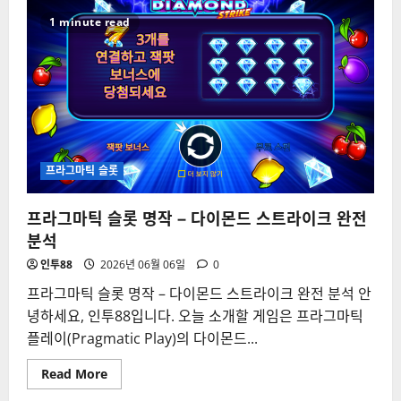
1 minute read
프라그마틱 슬롯
프라그마틱 슬롯 명작 – 다이몬드 스트라이크 완전
분석
인투88
2026년 06월 06일
0
프라그마틱 슬롯 명작 – 다이몬드 스트라이크 완전 분석 안
녕하세요, 인투88입니다. 오늘 소개할 게임은 프라그마틱
플레이(Pragmatic Play)의 다이몬드...
Read More