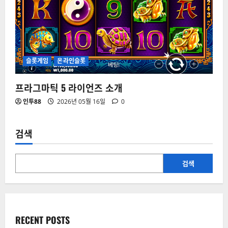
슬롯게임
온라인슬롯
프라그마틱 5 라이언즈 소개
인투88
2026년 05월 16일
0
검색
검색
RECENT POSTS