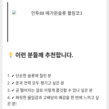
인투슬롯.com 메가윈슬롯 플링코3
이런 분들께 추천합니다.
1천원으로
7000배 도전! 플링코3 슬롯 소개
✔ 단순한 슬롯에 질린 분
✔ 운과 전략 모두 챙기고 싶은 분
✔ 공 떨어지는 걸로 이렇게 쫄깃할 수 있나 싶은 분
✔ 짜릿한 몰입감과 고배당의 쾌감을 한 번에 느끼고 싶
은 분!