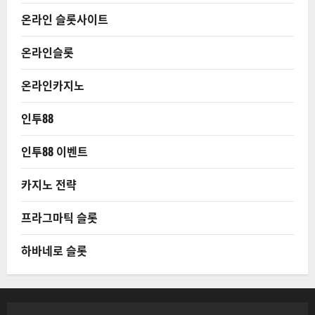
온라인 슬롯사이트
온라인슬롯
온라인카지노
인투88
인투88 이벤트
카지노 전략
프라그마틱 슬롯
하바네로 슬롯