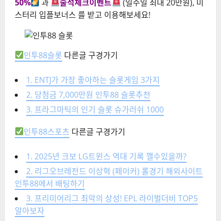
50%
과
출석체크이벤트
(일주일 최대 20만원), 미
스터리 입플보너스 를 받고 이용해보세요!
인투88슬롯
다른글 구경가기
1. ENTJ가 가장 좋아하는 슬롯게임 3가지
2. 당첨금 7,000만원 인투88 슬롯추천
3. 프라그마틱의 인기 슬롯 슈가러쉬 1000
인투88스포츠
다른글 구경가기
1. 2025년 크보 LG트윈스 역대 기록 깰수있을까?
2. 리그오브레전드 이상혁 (페이커) 롤경기 해외사이트
인투88에서 배팅하기
3. 프리미어리그 최악의 상성! EPL 라이벌더비 TOP5
알아보자