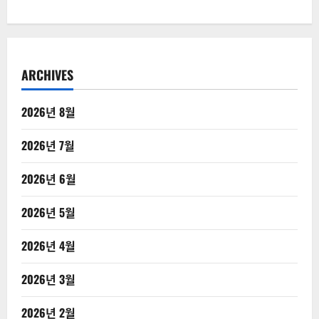
ARCHIVES
2026년 8월
2026년 7월
2026년 6월
2026년 5월
2026년 4월
2026년 3월
2026년 2월