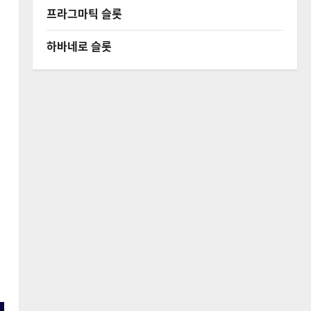
프라그마틱 슬롯
하바네로 슬롯