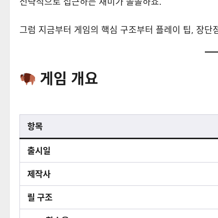
전략적으로 접근하는 재미가 쏠쏠하죠.
그럼 지금부터 게임의 핵심 구조부터 플레이 팁, 장단
게임 개요
항목
출시일
제작사
릴 구조