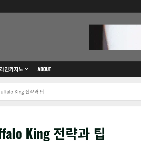
라인카지노
ABOUT
uffalo King 전략과 팁
falo King 전략과 팁