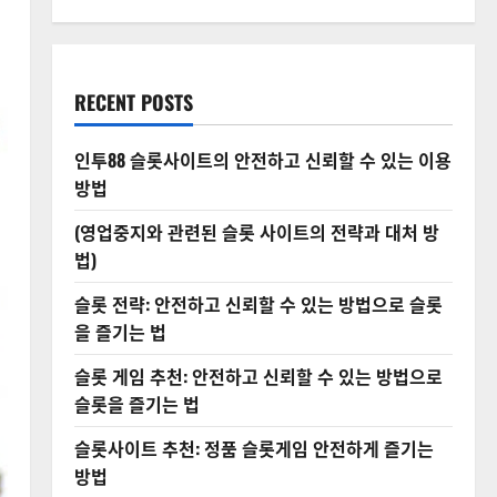
RECENT POSTS
인투88 슬롯사이트의 안전하고 신뢰할 수 있는 이용
방법
(영업중지와 관련된 슬롯 사이트의 전략과 대처 방
법)
슬롯 전략: 안전하고 신뢰할 수 있는 방법으로 슬롯
을 즐기는 법
슬롯 게임 추천: 안전하고 신뢰할 수 있는 방법으로
슬롯을 즐기는 법
슬롯사이트 추천: 정품 슬롯게임 안전하게 즐기는
방법