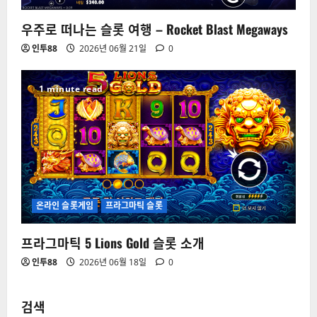
우주로 떠나는 슬롯 여행 – Rocket Blast Megaways
인투88
2026년 06월 21일
0
1 minute read
온라인 슬롯게임
프라그마틱 슬롯
프라그마틱 5 Lions Gold 슬롯 소개
인투88
2026년 06월 18일
0
검색