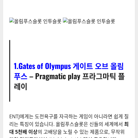
1.Gates of Olympus 게이트 오브 올림
푸스
– Pragmatic play 프라그마틱 플
레이
ENTJ에게는 도전욕구를 자극하는 게임이 아니라면 쉽게 질
리는 특징이 있습니다. 올림푸스슬롯은 신들의 세계에서
최
대 5천배 이상
의 고배당을 노릴 수 있는 제품으로, 무작위