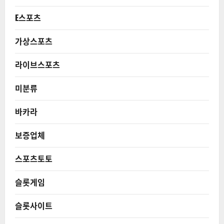
E스포츠
가상스포츠
라이브스포츠
미분류
바카라
보증업체
스포츠토토
슬롯게임
슬롯사이트