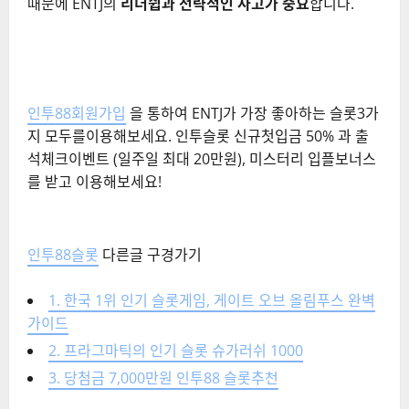
때문에 ENTJ의
리더쉽과 전략적인 사고가 중요
합니다.
인투88회원가입
을 통하여 ENTJ가 가장 좋아하는 슬롯3가
지 모두를이용해보세요. 인투슬롯 신규첫입금 50% 과 출
석체크이벤트 (일주일 최대 20만원), 미스터리 입플보너스
를 받고 이용해보세요!
인투88슬롯
다른글 구경가기
1. 한국 1위 인기 슬롯게임, 게이트 오브 올림푸스 완벽
가이드
2. 프라그마틱의 인기 슬롯 슈가러쉬 1000
3. 당첨금 7,000만원 인투88 슬롯추천