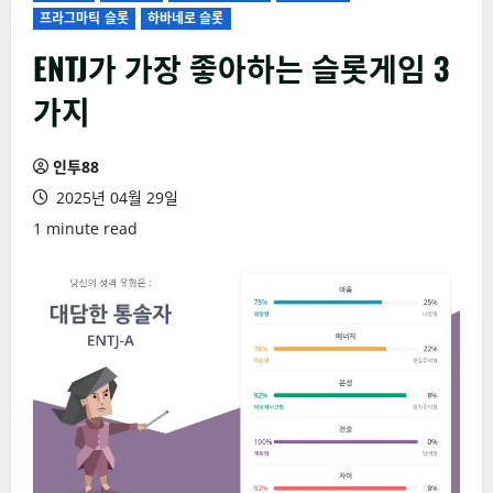
프라그마틱 슬롯
하바네로 슬롯
ENTJ가 가장 좋아하는 슬롯게임 3
가지
인투88
2025년 04월 29일
1 minute read