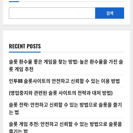
검색
RECENT POSTS
슬롯 환수율 좋은 게임을 찾는 방법: 높은 환수율을 가진 슬
롯 게임 추천
인투88 슬롯사이트의 안전하고 신뢰할 수 있는 이용 방법
(영업중지와 관련된 슬롯 사이트의 전략과 대처 방법)
슬롯 전략: 안전하고 신뢰할 수 있는 방법으로 슬롯을 즐기
는 법
슬롯 게임 추천: 안전하고 신뢰할 수 있는 방법으로 슬롯을
즐기는 법