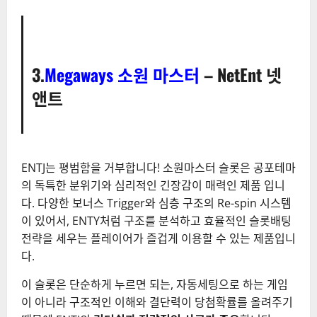
3.
Megaways 소원 마스터
– NetEnt 넷
앤트
ENTJ는 평범함을 거부합니다! 소원마스터 슬롯은 공포테마
의 독특한 분위기와 심리적인 긴장감이 매력인 제품 입니
다. 다양한 보너스 Trigger와 심층 구조의 Re-spin 시스템
이 있어서, ENTY처럼 구조를 분석하고 효율적인 슬롯배팅
전략을 세우는 플레이어가 즐겁게 이용할 수 있는 제품입니
다.
이 슬롯은 단순하게 누르면 되는, 자동세팅으로 하는 게임
이 아니라 구조적인 이해와 결단력이 당첨확률를 올려주기