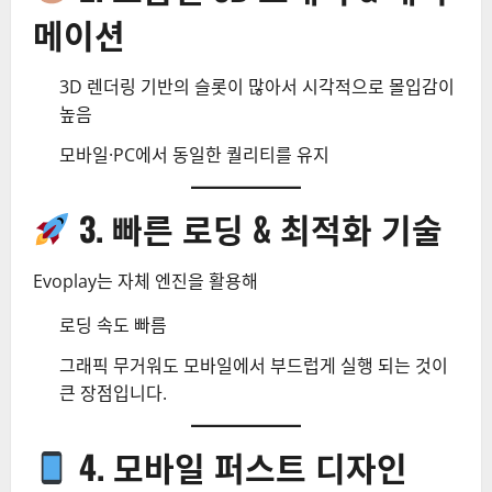
메이션
3D 렌더링 기반의 슬롯이 많아서 시각적으로 몰입감이
높음
모바일·PC에서 동일한 퀄리티를 유지
3.
빠른 로딩 & 최적화 기술
Evoplay는 자체 엔진을 활용해
로딩 속도 빠름
그래픽 무거워도 모바일에서 부드럽게 실행 되는 것이
큰 장점입니다.
4.
모바일 퍼스트 디자인