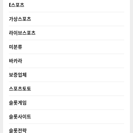
E스포츠
가상스포츠
라이브스포츠
미분류
바카라
보증업체
스포츠토토
슬롯게임
슬롯사이트
슬롯전략