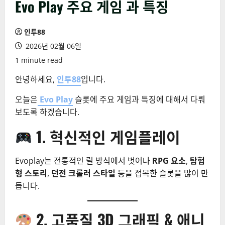
Evo Play 주요 게임 과 특징
인투88
2026년 02월 06일
1 minute read
안녕하세요,
인투88
입니다.
오늘은
Evo Play
슬롯에 주요 게임과 특징에 대해서 다뤄
보도록 하겠습니다.
1.
혁신적인 게임플레이
Evoplay는 전통적인 릴 방식에서 벗어나
RPG 요소
,
탐험
형 스토리
,
던전 크롤러 스타일
등을 접목한 슬롯을 많이 만
듭니다.
2.
고품질 3D 그래픽 & 애니