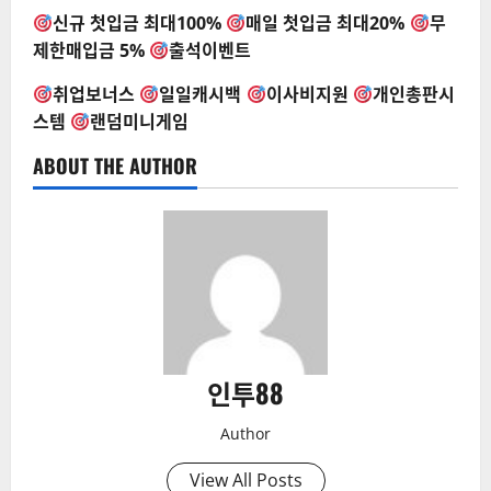
신규 첫입금 최대100%
매일 첫입금 최대20%
무
제한매입금 5%
출석이벤트
취업보너스
일일캐시백
이사비지원
개인총판시
스템
랜덤미니게임
ABOUT THE AUTHOR
인투88
Author
View All Posts