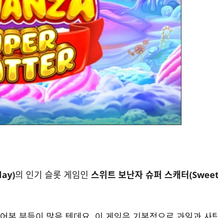
ay)
의 인기 슬롯 게임인
스위트 보난자 슈퍼 스캐터(Swee
어본 분들이 많을 텐데요, 이 게임은 기본적으로 과일과 사