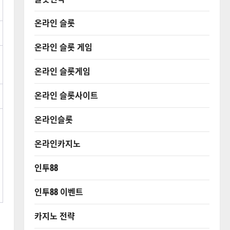
온라인 슬롯
온라인 슬롯 게임
온라인 슬롯게임
온라인 슬롯사이트
온라인슬롯
온라인카지노
인투88
인투88 이벤트
카지노 전략