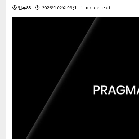
인투88
2026년 02월 09일
1 minute read